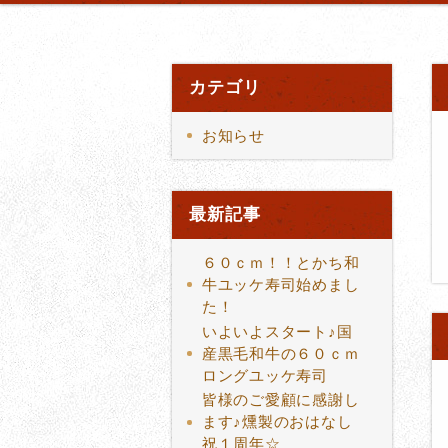
カテゴリ
お知らせ
最新記事
６０ｃｍ！！とかち和
牛ユッケ寿司始めまし
た！
いよいよスタート♪国
産黒毛和牛の６０ｃｍ
ロングユッケ寿司
皆様のご愛顧に感謝し
ます♪燻製のおはなし
祝１周年☆