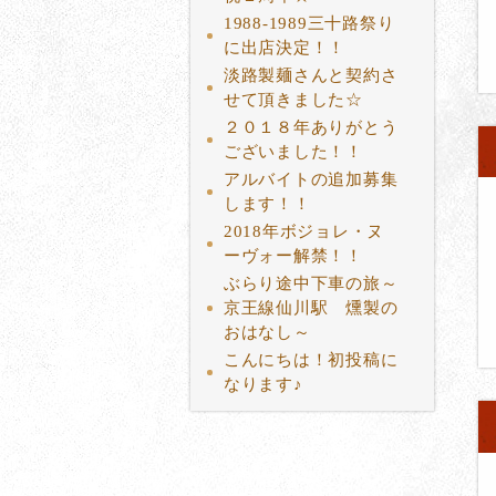
1988-1989三十路祭り
に出店決定！！
淡路製麺さんと契約さ
せて頂きました☆
２０１８年ありがとう
ございました！！
アルバイトの追加募集
します！！
2018年ボジョレ・ヌ
ーヴォー解禁！！
ぶらり途中下車の旅～
京王線仙川駅 燻製の
おはなし～
こんにちは！初投稿に
なります♪