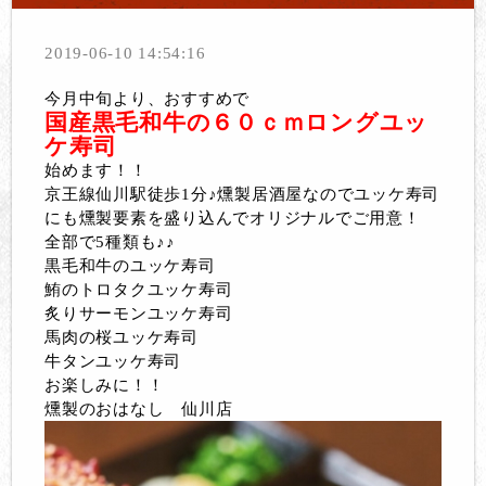
2019-06-10 14:54:16
今月中旬より、おすすめで
国産黒毛和牛の６０ｃｍロングユッ
ケ寿司
始めます！！
京王線仙川駅徒歩1分♪燻製居酒屋なのでユッケ寿司
にも燻製要素を盛り込んでオリジナルでご用意！
全部で5種類も♪♪
黒毛和牛のユッケ寿司
鮪のトロタクユッケ寿司
炙りサーモンユッケ寿司
馬肉の桜ユッケ寿司
牛タンユッケ寿司
お楽しみに！！
燻製のおはなし 仙川店