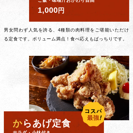
ご飯・味噌汁おかわり自由
1,000
円
男女問わず人気を誇る、4種類の肉料理をご堪能いただけ
る定食です。ボリューム満点！食べ応えもばっちりです。
か
らあげ定食
サラダ・小鉢付き