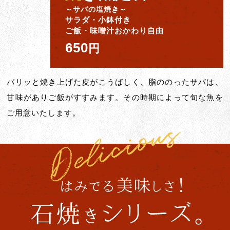
～サバの塩焼き～
サラダ・小鉢付き
ご飯・味噌汁おかわり自由
650
円
パリッと焼き上げた皮がこうばしく、脂ののったサバは、
甘味がありご飯がすすみます。その時期によって旬な魚を
ご用意いたします。