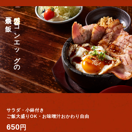
石焼き飯
燻
製ベーコンエッグの
サラダ・小鉢付き
ご飯大盛りOK・お味噌汁おかわり自由
650
円