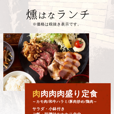
※価格は税抜き表示です。
肉
肉肉肉盛り定食
～カモ肉/和牛ハラミ/豚肉炒め/鶏肉～
サラダ・小鉢付き