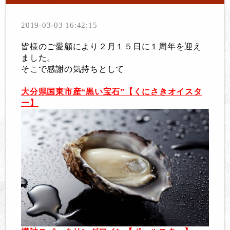
2019-03-03 16:42:15
皆様のご愛顧により２月１５日に１周年を迎え
ました。
そこで感謝の気持ちとして
大分県国東市産“黒い宝石”【くにさきオイスタ
ー】