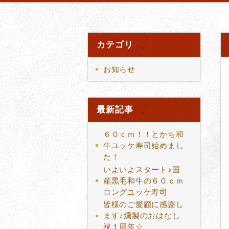
カテゴリ
お知らせ
最新記事
６０ｃｍ！！とかち和
牛ユッケ寿司始めまし
た！
いよいよスタート♪国
産黒毛和牛の６０ｃｍ
ロングユッケ寿司
皆様のご愛顧に感謝し
ます♪燻製のおはなし
祝１周年☆