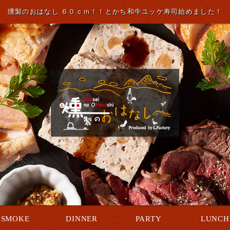
燻製のおはなし ６０ｃｍ！！とかち和牛ユッケ寿司始めました！
SMOKE
DINNER
PARTY
LUNCH