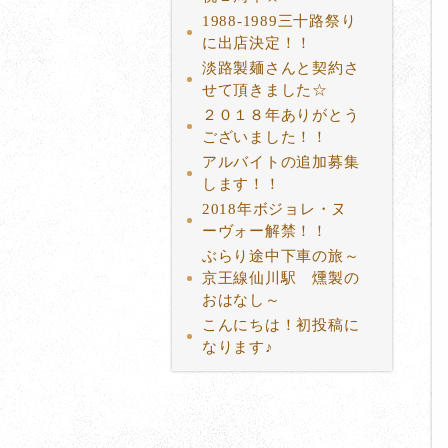
1988-1989三十路祭り
に出店決定！！
淡路製麺さんと契約さ
せて頂きました☆
２０１８年ありがとう
ございました！！
アルバイトの追加募集
します！！
2018年ボジョレ・ヌ
ーヴォー解禁！！
ぶらり途中下車の旅～
京王線仙川駅 燻製の
おはなし～
こんにちは！初投稿に
なります♪